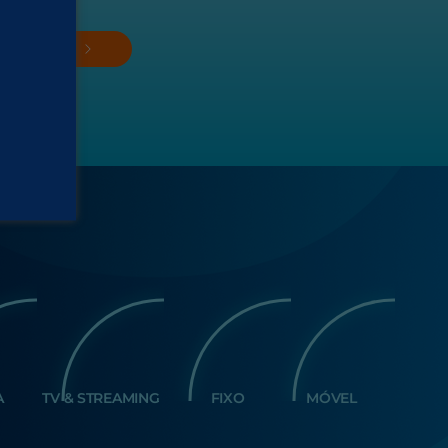
ar
Ver mais
A
TV & STREAMING
FIXO
MÓVEL