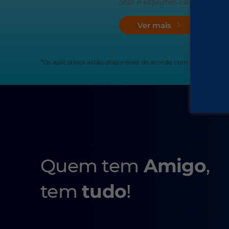
Star e esportes com a ESPN
Ver mais
*Os aplicativos estão disponíveis de acordo com o plano esco
Quem tem
Amigo
,
tem
tudo
!