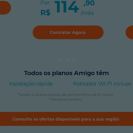
114
,90
Por
R$
/mês
Contratar Agora
Todos os planos Amigo têm
Instalação rápida
Roteador WI-FI incluso
*
Sujeito à análise e prazo de permanência de 12 meses
**Mediante análise.
Consulte as ofertas disponíveis para a sua região