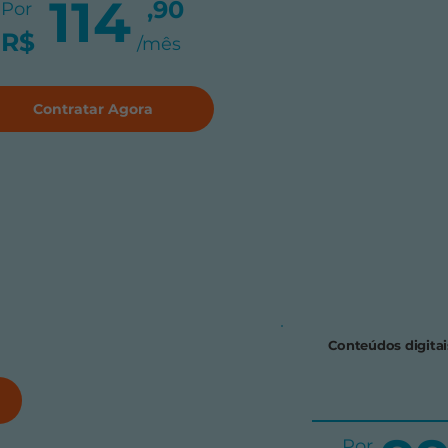
114
,90
Por
R$
/mês
Contratar Agora
Conteúdos digitai
Por