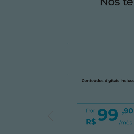
Nós t
Conteúdos digitais inclus
99
,90
Por
R$
/mês