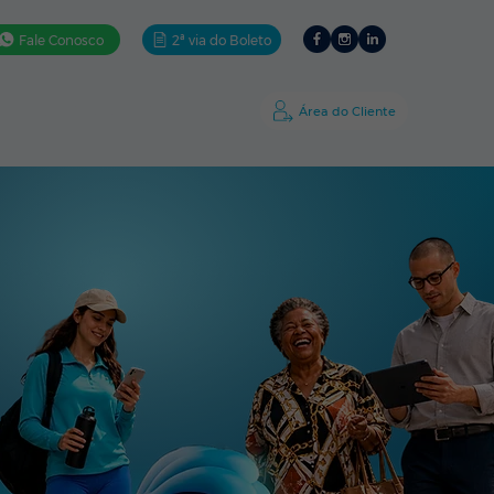
Fale Conosco
2ª via do Boleto
ativos
Ajuda
A Amigo
Área do Cliente