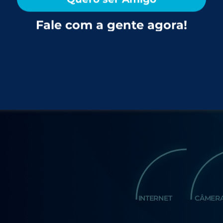
muito mais
par
Fale com a gente agora!
Ver mais
lhido.
INTERNET
CÂMER