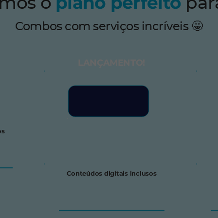
emos o
plano perfeito
par
Combos com serviços incríveis 🤩
LANÇAMENTO!
os
Conteúdos digitais inclusos