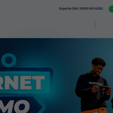
Suporte 24h | 0800 645 4200
Aplic
CÂMERA
TV & STREAMING
FIXO
MÓVEL