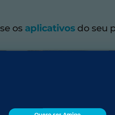
se os
aplicativos
do seu 
HBO Max
De
 do
Drama, comédia, realities e
Sua
Quero ser Amigo