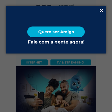
Suporte 24h |
0800 645 4200
Fale Conosco
Quero ser Amigo
2ª via do Boleto
Fale com a gente agora!
INTERNET
TV & STREAMING
CÂMERA
FIXO
MÓVEL