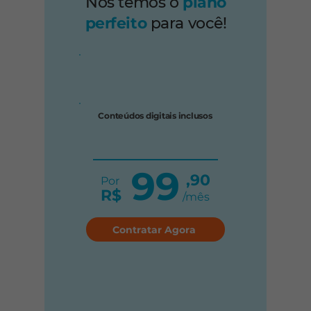
Nós temos o
plano
perfeito
para você!
Conteúdos digitais inclusos
99
,90
Por
R$
/mês
Contratar Agora