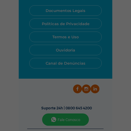
os dias, das 24 horas por dia.
Você pode acionar nossa
Documentos Legais
equipe rapidamente pelo
WhatsApp, telefone ou pelo
Políticas de Privacidade
nosso aplicativo.
Termos e Uso
Ouvidoria
Canal de Denúncias
Suporte 24h |
0800 645 4200
Fale Conosco