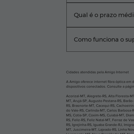
A Amigo Internet atende d
rua, basta digitar seu C
Qual é o prazo médi
Nosso compromisso é cone
equipe técnica realiza a i
Como funciona o sup
Sabemos que você não pod
horas por dia. Você pode
aplicativo.
Cidades atendidas pela Amigo Internet
A Amigo oferece internet fibra óptica em 
dispositivos conectados. Consulte a págin
Acorizal-MT
,
Alegrete-RS
,
Alta Floresta-M
MT
,
Arujá-SP
,
Augusto Pestana-RS
,
Barão
RS
,
Brasnorte-MT
,
Cacequi-RS
,
Cachoeiri
do Vale-RS
,
Carlinda-MT
,
Carlos Barbosa-
MS
,
Cotia-SP
,
Coxim-MS
,
Cuiabá-MT
,
Diam
RS
,
Feliz-RS
,
Feliz Natal-MT
,
Ferraz de Va
RS
,
Igrejinha-RS
,
Iguaba Grande-RJ
,
Imigr
MT
,
Juscimeira-MT
,
Lajeado-RS
,
Linha No