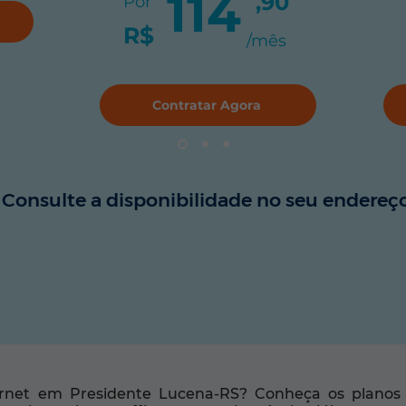
114
,90
Por
R$
/mês
Contratar Agora
Consulte a disponibilidade no seu endereço
rnet em Presidente Lucena-RS? Conheça os planos 