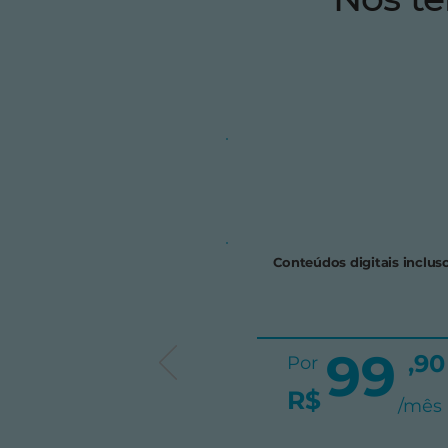
Conteúdos digitais inclus
99
,90
Por
R$
/mês