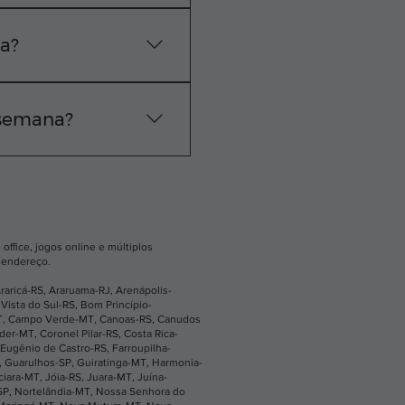
e técnica exata na sua
 WhatsApp.
sa?
vação do pedido, nossa
 semana?
os os dias, das 24
ne ou pelo nosso
office, jogos online e múltiplos
u endereço.
raricá-RS
,
Araruama-RJ
,
Arenápolis-
Vista do Sul-RS
,
Bom Princípio-
T
,
Campo Verde-MT
,
Canoas-RS
,
Canudos
íder-MT
,
Coronel Pilar-RS
,
Costa Rica-
Eugênio de Castro-RS
,
Farroupilha-
,
Guarulhos-SP
,
Guiratinga-MT
,
Harmonia-
ciara-MT
,
Jóia-RS
,
Juara-MT
,
Juína-
SP
,
Nortelândia-MT
,
Nossa Senhora do