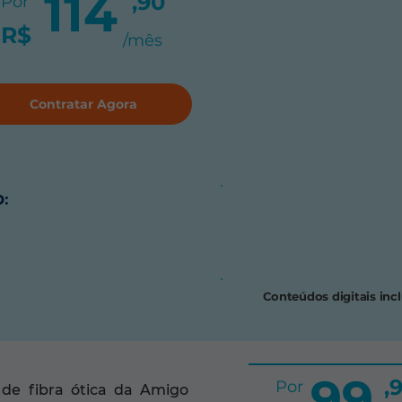
114
,90
Por
R$
/mês
Contratar Agora
:
Conteúdos digitais inc
99
,
Por
de fibra ótica da Amigo