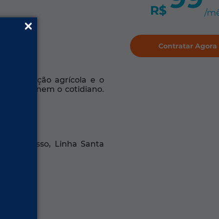
R$
/m
Contratar Agora
 A produção agrícola e o
edora definem o cotidiano.
e, Progresso, Linha Santa