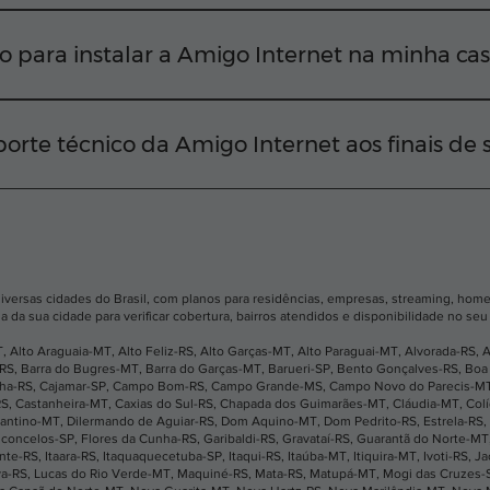
iversas regiões da sua cidade Para confirmar a viabilidad
EP em nosso site ou chamar nossa equipe diretamente pelo
o para instalar a Amigo Internet na minha ca
ctar você o mais rápido possível. Em média, após a apro
nstalação na sua residência em até 2 dias úteis.
orte técnico da Amigo Internet aos finais de
e ficar desconectado. Nosso suporte técnico funciona tod
 acionar nossa equipe rapidamente pelo WhatsApp, telefo
diversas cidades do Brasil, com planos para residências, empresas, streaming, home 
a da sua cidade para verificar cobertura, bairros atendidos e disponibilidade no se
T
,
Alto Araguaia-MT
,
Alto Feliz-RS
,
Alto Garças-MT
,
Alto Paraguai-MT
,
Alvorada-RS
,
A
-RS
,
Barra do Bugres-MT
,
Barra do Garças-MT
,
Barueri-SP
,
Bento Gonçalves-RS
,
Boa 
nha-RS
,
Cajamar-SP
,
Campo Bom-RS
,
Campo Grande-MS
,
Campo Novo do Parecis-M
RS
,
Castanheira-MT
,
Caxias do Sul-RS
,
Chapada dos Guimarães-MT
,
Cláudia-MT
,
Col
antino-MT
,
Dilermando de Aguiar-RS
,
Dom Aquino-MT
,
Dom Pedrito-RS
,
Estrela-RS
,
sconcelos-SP
,
Flores da Cunha-RS
,
Garibaldi-RS
,
Gravataí-RS
,
Guarantã do Norte-MT
ante-RS
,
Itaara-RS
,
Itaquaquecetuba-SP
,
Itaqui-RS
,
Itaúba-MT
,
Itiquira-MT
,
Ivoti-RS
,
Ja
va-RS
,
Lucas do Rio Verde-MT
,
Maquiné-RS
,
Mata-RS
,
Matupá-MT
,
Mogi das Cruzes-