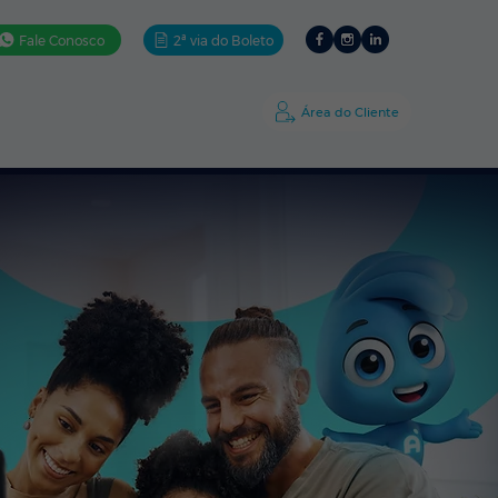
Fale Conosco
2ª via do Boleto
ativos
Ajuda
A Amigo
Área do Cliente