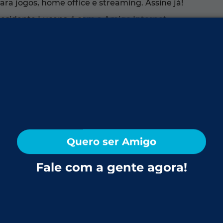
ara jogos, home office e streaming. Assine já!
residente Lucena é com a Amigo Internet.
na-RS
ra com herança germânica e paisagem privilegiada.
ões admiráveis. O espírito comunitário e a vida acolh
renidade e a beleza da colônia gaúcha.
et da Amigo:
Quero ser Amigo
inha Bonita, São José, Boa Vista, Vila Nova, São Roqu
Fale com a gente agora!
uentes