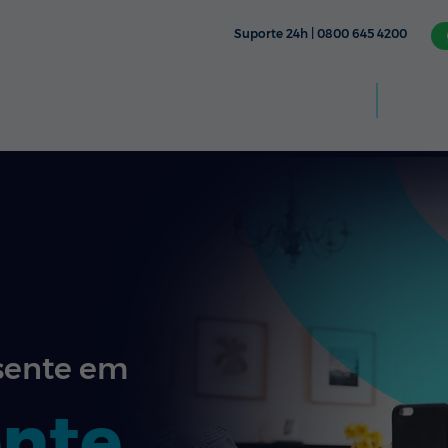
Suporte 24h | 0800 645 4200
Aplic
CÂMERA
TV & STREAMING
FIXO
MÓVEL
sente em
ente