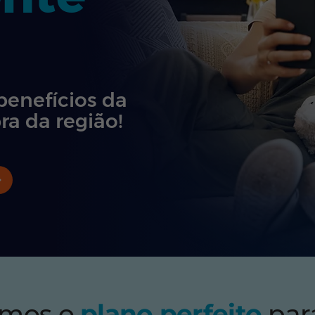
benefícios da
ra da região!
emos o
plano perfeito
par