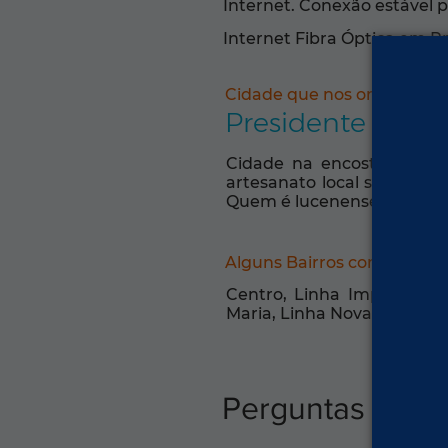
Internet. Conexão estável p
Internet Fibra Óptica em P
Cidade que nos orgulha:
Presidente Luce
Cidade na encosta da ser
artesanato local são vocaç
Quem é lucenense vive a se
Alguns Bairros com Intern
Centro, Linha Imperial, L
Maria, Linha Nova
Perguntas freq