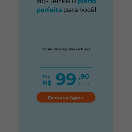
Nós temos o
plano
perfeito
para você!
Conteúdos digitais inclusos
99
,90
Por
R$
/mês
Contratar Agora