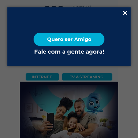
Suporte 24h |
0800 645 4200
Fale Conosco
Quero ser Amigo
2ª via do Boleto
Fale com a gente agora!
INTERNET
TV & STREAMING
CÂMERA
FIXO
MÓVEL