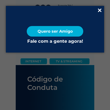
Suporte 24h |
0800 645 4200
Fale Conosco
Quero ser Amigo
2ª via do Boleto
Fale com a gente agora!
INTERNET
TV & STREAMING
CÂMERA
FIXO
MÓVEL
Código de
Conduta