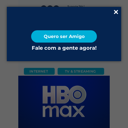
Suporte 24h |
0800 645 4200
Fale Conosco
Quero ser Amigo
2ª via do Boleto
Fale com a gente agora!
INTERNET
TV & STREAMING
CÂMERA
FIXO
MÓVEL