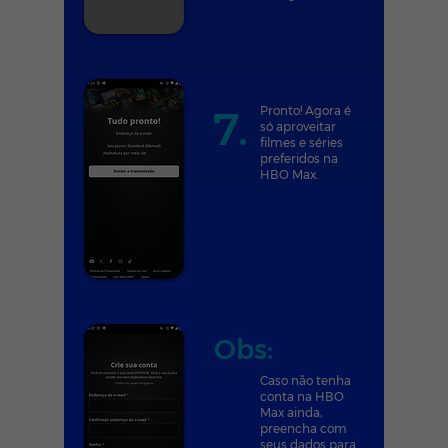
7.
Pronto! Agora é
só aproveitar
filmes e séries
preferidos na
HBO Max.
Obs:
Caso não tenha
conta na HBO
Max ainda,
preencha com
seus dados para