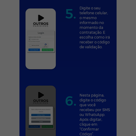
5.
Digite o seu
telefone celular,
o mesmo
informado no
momento da
contratação. E
escolha como irá
receber o código
de validação.
6.
Nesta página,
digite o código
que você
recebeu por SMS
ou WhatsApp.
Após digitar,
clique em
“Confirmar
Código”.