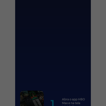
1.
Abra o app HBO
Max e na tela