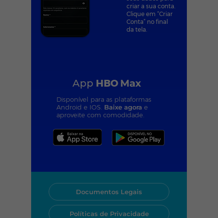
criar a sua conta.
Clique em “Criar
Conta” no final
da tela.
App
HBO
Max
Disponível para as plataformas
Android e IOS.
Baixe agora
e
aproveite com comodidade.
Documentos Legais
Políticas de Privacidade