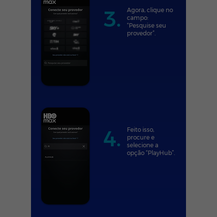
3.
Agora, clique no
campo:
“Pesquise seu
provedor”.
4.
Feito isso,
procure e
selecione a
opção “PlayHub”.