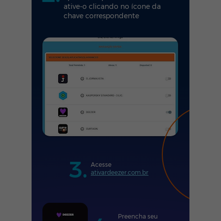
ative-o clicando no ícone da
chave correspondente
3.
Acesse
ativardeezer.com.br
Preencha seu