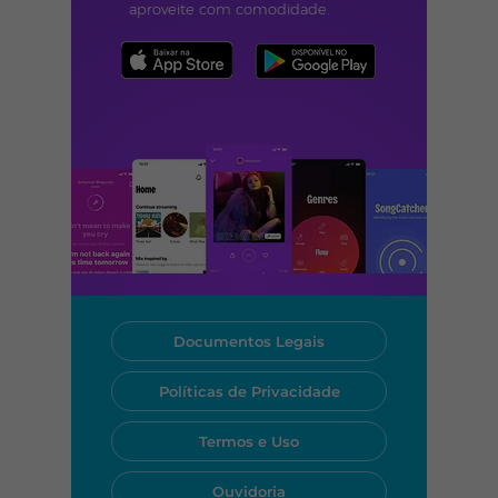
aproveite com comodidade.
Documentos Legais
Políticas de Privacidade
Termos e Uso
Ouvidoria