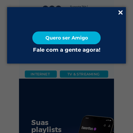
Suporte 24h |
0800 645 4200
Fale Conosco
Quero ser Amigo
2ª via do Boleto
Fale com a gente agora!
INTERNET
TV & STREAMING
CÂMERA
FIXO
MÓVEL
Suas
playlists