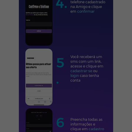
4.
telefone cadastrado
na Amigo e clique
em
confirmar
5
Você receberá um
sms com um link,
acesse e clique em
cadastrar-se
ou
.
login
caso tenha
conta
6
Preencha todas as
informações e
clique em
cadastro