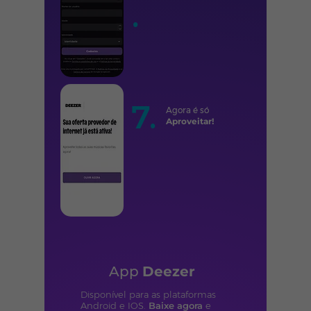
.
7.
Agora é só
Aproveitar!
App
Deezer
Disponível para as plataformas
Android e IOS.
Baixe agora
e