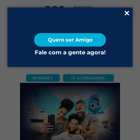
Suporte 24h |
0800 645 4200
Fale Conosco
Quero ser Amigo
2ª via do Boleto
Fale com a gente agora!
INTERNET
TV & STREAMING
CÂMERA
FIXO
MÓVEL