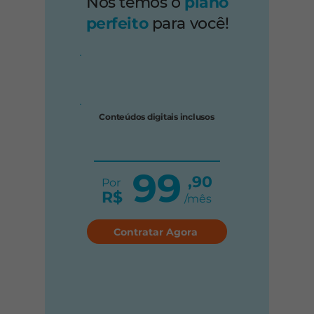
Nós temos o
plano
perfeito
para você!
Conteúdos digitais inclusos
99
,90
Por
R$
/mês
Contratar Agora