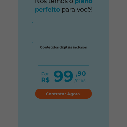
Nós temos o
plano
perfeito
para você!
Conteúdos digitais inclusos
99
,90
Por
R$
/mês
Contratar Agora