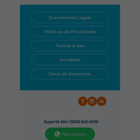
suporte técnico funciona todos
os dias, das 24 horas por dia.
Você pode acionar nossa
Documentos Legais
equipe rapidamente pelo
WhatsApp, telefone ou pelo
Políticas de Privacidade
nosso aplicativo.
Termos e Uso
Ouvidoria
Canal de Denúncias
Suporte 24h |
0800 645 4200
Fale Conosco