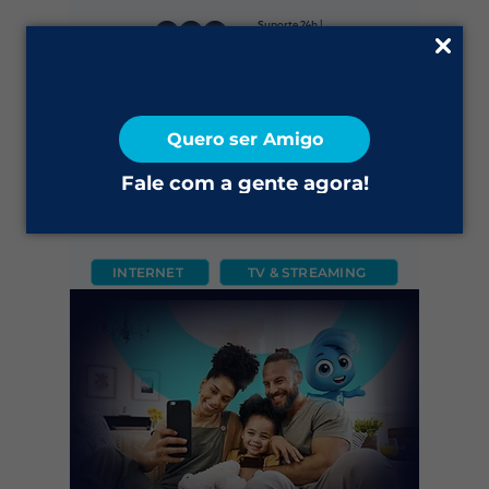
Suporte 24h |
0800 645 4200
Fale Conosco
Quero ser Amigo
2ª via do Boleto
Fale com a gente agora!
INTERNET
TV & STREAMING
CÂMERA
FIXO
MÓVEL