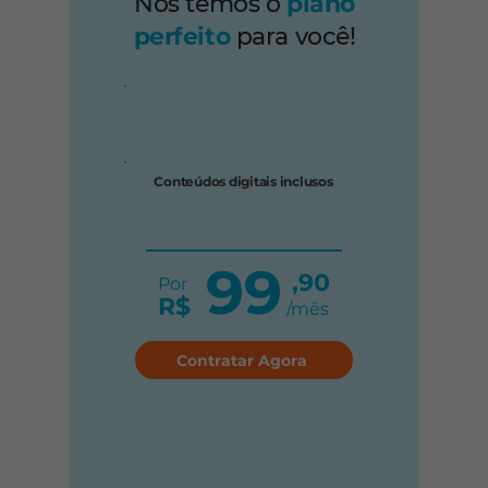
Nós temos o
plano
perfeito
para você!
Conteúdos digitais inclusos
99
,90
Por
R$
/mês
Contratar Agora