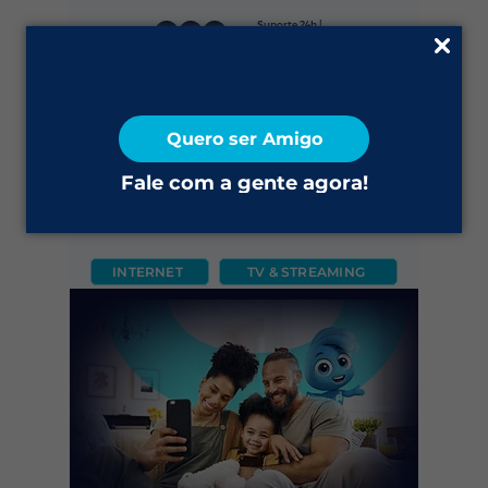
Suporte 24h |
0800 645 4200
Fale Conosco
Quero ser Amigo
2ª via do Boleto
Fale com a gente agora!
INTERNET
TV & STREAMING
CÂMERA
FIXO
MÓVEL