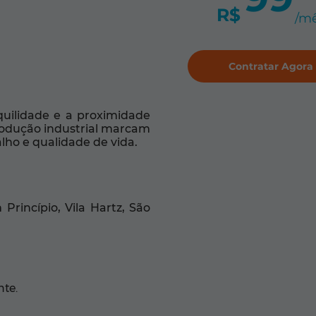
R$
/m
Contratar Agora
quilidade e a proximidade
rodução industrial marcam
ho e qualidade de vida.
 Princípio, Vila Hartz, São
te.