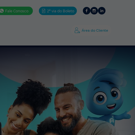
Fale Conosco
2ª via do Boleto
ativos
Ajuda
A Amigo
Área do Cliente