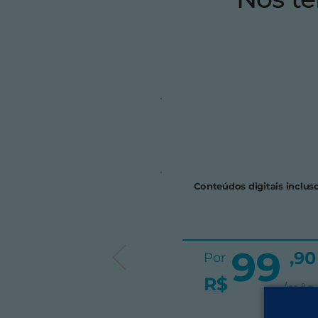
Conteúdos digitais inclus
99
,90
Por
R$
/mês