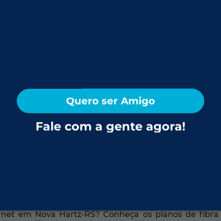
114
,90
Por
R$
/mês
Contratar Agora
Quero ser Amigo
Consulte a disponibilidade no seu endereço
Fale com a gente agora!
rnet em Nova Hartz-RS? Conheça os planos de fibra 