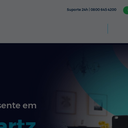
Suporte 24h | 0800 645 4200
Aplic
CÂMERA
TV & STREAMING
FIXO
MÓVEL
sente em
artz