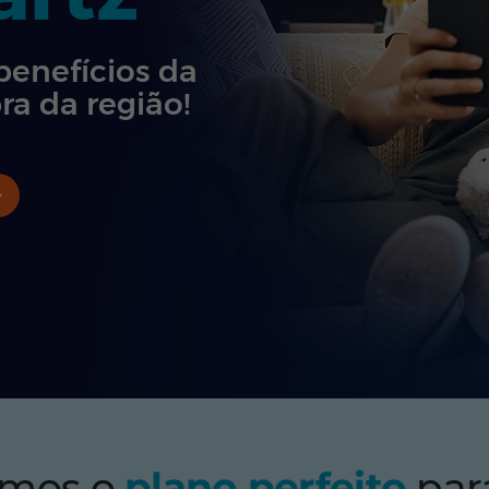
benefícios da
ra da região!
emos o
plano perfeito
par