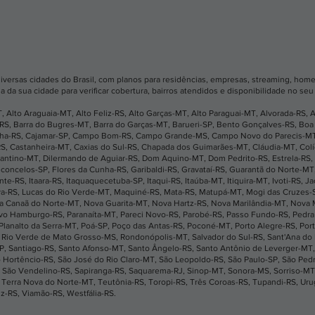
diversas cidades do Brasil, com planos para residências, empresas, streaming, home 
a da sua cidade para verificar cobertura, bairros atendidos e disponibilidade no se
T
,
Alto Araguaia-MT
,
Alto Feliz-RS
,
Alto Garças-MT
,
Alto Paraguai-MT
,
Alvorada-RS
,
A
-RS
,
Barra do Bugres-MT
,
Barra do Garças-MT
,
Barueri-SP
,
Bento Gonçalves-RS
,
Boa 
nha-RS
,
Cajamar-SP
,
Campo Bom-RS
,
Campo Grande-MS
,
Campo Novo do Parecis-M
RS
,
Castanheira-MT
,
Caxias do Sul-RS
,
Chapada dos Guimarães-MT
,
Cláudia-MT
,
Col
antino-MT
,
Dilermando de Aguiar-RS
,
Dom Aquino-MT
,
Dom Pedrito-RS
,
Estrela-RS
,
sconcelos-SP
,
Flores da Cunha-RS
,
Garibaldi-RS
,
Gravataí-RS
,
Guarantã do Norte-MT
ante-RS
,
Itaara-RS
,
Itaquaquecetuba-SP
,
Itaqui-RS
,
Itaúba-MT
,
Itiquira-MT
,
Ivoti-RS
,
Ja
va-RS
,
Lucas do Rio Verde-MT
,
Maquiné-RS
,
Mata-RS
,
Matupá-MT
,
Mogi das Cruzes-
a Canaã do Norte-MT
,
Nova Guarita-MT
,
Nova Hartz-RS
,
Nova Marilândia-MT
,
Nova 
vo Hamburgo-RS
,
Paranaíta-MT
,
Pareci Novo-RS
,
Parobé-RS
,
Passo Fundo-RS
,
Pedra
Planalto da Serra-MT
,
Poá-SP
,
Poço das Antas-RS
,
Poconé-MT
,
Porto Alegre-RS
,
Por
,
Rio Verde de Mato Grosso-MS
,
Rondonópolis-MT
,
Salvador do Sul-RS
,
Sant'Ana do
SP
,
Santiago-RS
,
Santo Afonso-MT
,
Santo Ângelo-RS
,
Santo Antônio de Leverger-MT
 Hortêncio-RS
,
São José do Rio Claro-MT
,
São Leopoldo-RS
,
São Paulo-SP
,
São Ped
,
São Vendelino-RS
,
Sapiranga-RS
,
Saquarema-RJ
,
Sinop-MT
,
Sonora-MS
,
Sorriso-MT
,
Terra Nova do Norte-MT
,
Teutônia-RS
,
Toropi-RS
,
Três Coroas-RS
,
Tupandi-RS
,
Uru
uz-RS
,
Viamão-RS
,
Westfália-RS
.