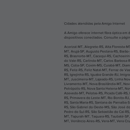
Cidades atendidas pela Amigo Internet
A Amigo oferece internet fibra óptica em 
dispositivos conectados. Consulte a págin
Acorizal-MT
,
Alegrete-RS
,
Alta Floresta-M
MT
,
Arujá-SP
,
Augusto Pestana-RS
,
Barão
RS
,
Brasnorte-MT
,
Cacequi-RS
,
Cachoeiri
do Vale-RS
,
Carlinda-MT
,
Carlos Barbosa-
MS
,
Cotia-SP
,
Coxim-MS
,
Cuiabá-MT
,
Diam
RS
,
Feliz-RS
,
Feliz Natal-MT
,
Ferraz de Va
RS
,
Igrejinha-RS
,
Iguaba Grande-RJ
,
Imigr
MT
,
Juscimeira-MT
,
Lajeado-RS
,
Linha No
Livramento-MT
,
Nova Brasilândia-MT
,
Nov
Petrópolis-RS
,
Nova Santa Helena-MT
,
No
Azevedo-MT
,
Pelotas-RS
,
Picada Café-RS
,
RS
,
Primavera do Leste-MT
,
Rio Bonito-RJ
RS
,
Santa Maria-RS
,
Santana de Parnaíba-
RS
,
São Gabriel do Oeste-MS
,
São José do
Pedro do Sul-RS
,
São Sebastião do Caí-RS
MT
,
Tapurah-MT
,
Taquara-RS
,
Taubaté-SP
MT
,
Venâncio Aires-RS
,
Vera-MT
,
Vera Cr