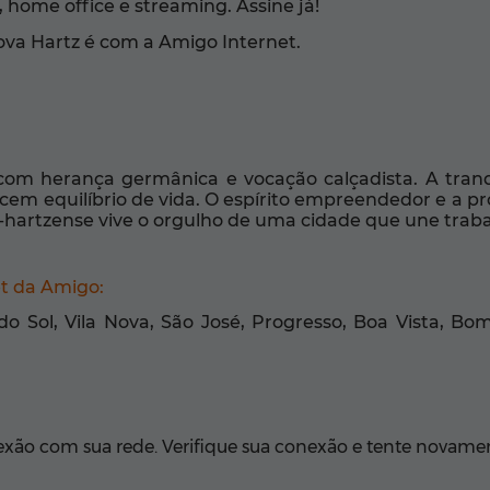
 home office e streaming. Assine já!
ova Hartz é com a Amigo Internet.
com herança germânica e vocação calçadista. A tran
cem equilíbrio de vida. O espírito empreendedor e a p
hartzense vive o orgulho de uma cidade que une trabal
et da Amigo:
do Sol, Vila Nova, São José, Progresso, Boa Vista, Bom
ão com sua rede. Verifique sua conexão e tente novamen