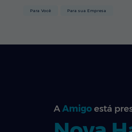
Para Você
Para sua Empresa
INTERNET
A
Amigo
está pre
Nova H