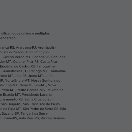
office, jogos online e múltiplos
u endereço.
raricá-RS
,
Araruama-RJ
,
Arenápolis-
Vista do Sul-RS
,
Bom Princípio-
T
,
Campo Verde-MT
,
Canoas-RS
,
Canudos
íder-MT
,
Coronel Pilar-RS
,
Costa Rica-
Eugênio de Castro-RS
,
Farroupilha-
,
Guarulhos-SP
,
Guiratinga-MT
,
Harmonia-
ciara-MT
,
Jóia-RS
,
Juara-MT
,
Juína-
SP
,
Nortelândia-MT
,
Nossa Senhora do
Maringá-MT
,
Nova Mutum-MT
,
Nova
 Preta-MT
,
Pedro Gomes-MS
,
Peixoto de
to Estrela-MT
,
Presidente Lucena-
 Livramento-RS
,
Santa Cruz do Sul-
,
São Borja-RS
,
São Francisco de Paula-
ro da Cipa-MT
,
São Pedro da Serra-RS
,
São
,
Suzano-SP
,
Tangará da Serra-
guaiana-RS
,
Vale Real-RS
,
Várzea Grande-