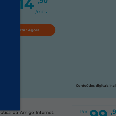
114
,90
Por
R$
/mês
Contratar Agora
:
Conteúdos digitais inc
99
,
Por
ótica da Amigo Internet.