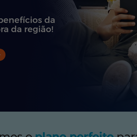
benefícios da
ra da região!
emos o
plano perfeito
par