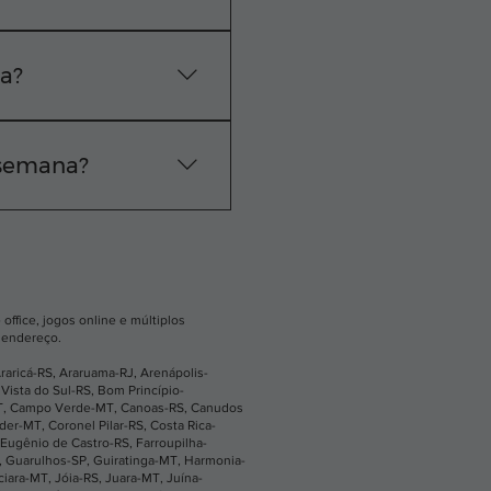
e técnica exata na sua
 WhatsApp.
sa?
vação do pedido, nossa
 semana?
os os dias, das 24
ne ou pelo nosso
office, jogos online e múltiplos
u endereço.
raricá-RS
,
Araruama-RJ
,
Arenápolis-
Vista do Sul-RS
,
Bom Princípio-
T
,
Campo Verde-MT
,
Canoas-RS
,
Canudos
íder-MT
,
Coronel Pilar-RS
,
Costa Rica-
Eugênio de Castro-RS
,
Farroupilha-
,
Guarulhos-SP
,
Guiratinga-MT
,
Harmonia-
ciara-MT
,
Jóia-RS
,
Juara-MT
,
Juína-