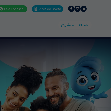
Fale Conosco
2ª via do Boleto
ativos
Ajuda
A Amigo
Área do Cliente