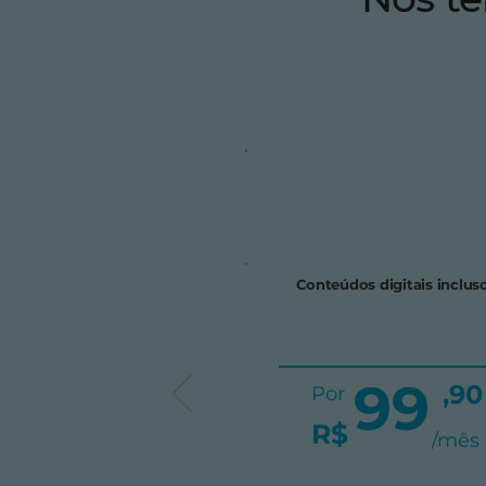
Conteúdos digitais inclus
99
,90
Por
R$
/mês