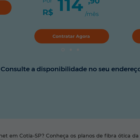
114
,90
Por
R$
/mês
Contratar Agora
Consulte a disponibilidade no seu endereço
net em Cotia-SP? Conheça os planos de fibra ótica d