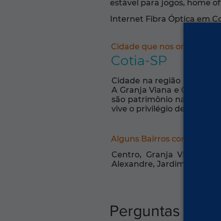
estável para jogos, home off
Internet Fibra Óptica em C
Cidade que nos orgulha:
Cotia-SP
Cidade na região metropol
A Granja Viana e Caucaia d
são patrimônio natural. A
vive o privilégio de estar 
Alguns Bairros com Intern
Centro, Granja Viana, Ja
Alexandre, Jardim Barbacen
Perguntas freq