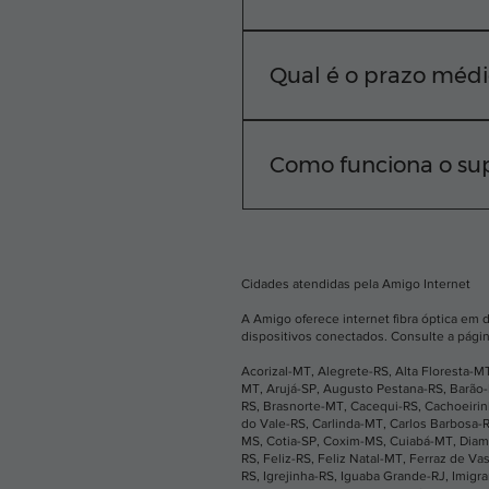
A Amigo Internet atende d
rua, basta digitar seu C
Qual é o prazo médi
Nosso compromisso é cone
equipe técnica realiza a i
Como funciona o sup
Sabemos que você não pod
horas por dia. Você pode
aplicativo.
Cidades atendidas pela Amigo Internet
A Amigo oferece internet fibra óptica em 
dispositivos conectados. Consulte a págin
Acorizal-MT
,
Alegrete-RS
,
Alta Floresta-M
MT
,
Arujá-SP
,
Augusto Pestana-RS
,
Barão
RS
,
Brasnorte-MT
,
Cacequi-RS
,
Cachoeiri
do Vale-RS
,
Carlinda-MT
,
Carlos Barbosa-
MS
,
Cotia-SP
,
Coxim-MS
,
Cuiabá-MT
,
Diam
RS
,
Feliz-RS
,
Feliz Natal-MT
,
Ferraz de Va
RS
,
Igrejinha-RS
,
Iguaba Grande-RJ
,
Imigr