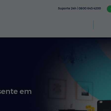
Suporte 24h | 0800 645 4200
Aplic
CÂMERA
TV & STREAMING
FIXO
MÓVEL
sente em