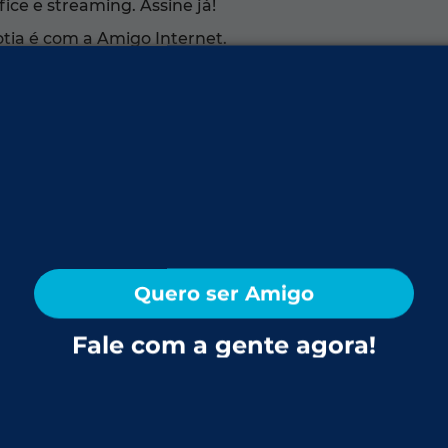
ice e streaming. Assine já!
otia é com a Amigo Internet.
itana de São Paulo que harmoniza vida urbana moder
o Alto representam essa diversidade. O Parque Tizo e 
 produção de morangos e a culinária local completam o
perto da capital com qualidade de vida e verde ao redor.
et da Amigo:
Quero ser Amigo
rdim da Glória, Caucaia do Alto, Parque São Georg
a, Jardim Rio Cotia, Atalaia
Fale com a gente agora!
uentes