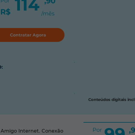
114
,90
Por
R$
/mês
Contratar Agora
:
Conteúdos digitais inc
99
,
Por
a Amigo Internet. Conexão