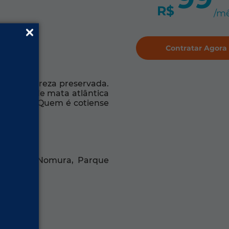
R$
/m
Contratar Agora
na e natureza preservada.
as áreas de mata atlântica
 cenário. Quem é cotiense
e, Jardim Nomura, Parque