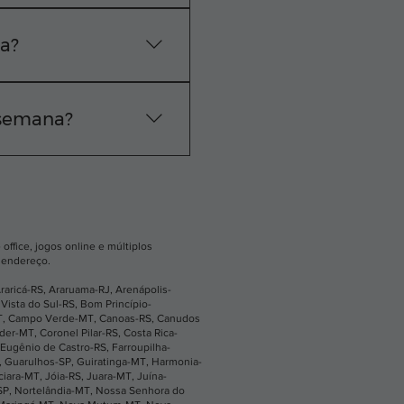
e técnica exata na sua
 WhatsApp.
sa?
vação do pedido, nossa
 semana?
os os dias, das 24
ne ou pelo nosso
office, jogos online e múltiplos
u endereço.
raricá-RS
,
Araruama-RJ
,
Arenápolis-
Vista do Sul-RS
,
Bom Princípio-
T
,
Campo Verde-MT
,
Canoas-RS
,
Canudos
íder-MT
,
Coronel Pilar-RS
,
Costa Rica-
Eugênio de Castro-RS
,
Farroupilha-
,
Guarulhos-SP
,
Guiratinga-MT
,
Harmonia-
ciara-MT
,
Jóia-RS
,
Juara-MT
,
Juína-
SP
,
Nortelândia-MT
,
Nossa Senhora do