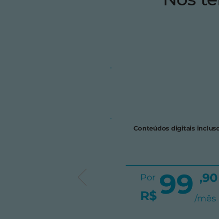
Conteúdos digitais inclus
99
,90
Por
R$
/mês