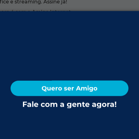
ice e streaming. Assine já!
aara é com a Amigo Internet.
Santa Maria com clima ameno e paisagem exuberante. O
s que encantam. A qualidade de vida e o contato c
aara vive o privilégio de estar entre morros, matas e u
et da Amigo:
Quero ser Amigo
Camobi Norte, Loteamento Panorâmico, Vila Carvalho,
 Funda
Fale com a gente agora!
uentes