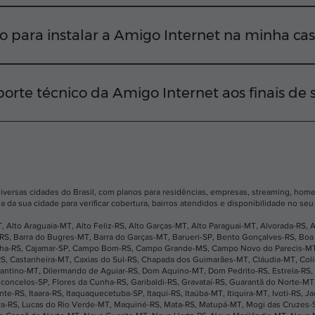
iversas regiões da sua cidade Para confirmar a viabilidad
EP em nosso site ou chamar nossa equipe diretamente pelo
o para instalar a Amigo Internet na minha ca
ctar você o mais rápido possível. Em média, após a apro
nstalação na sua residência em até 2 dias úteis.
orte técnico da Amigo Internet aos finais de
e ficar desconectado. Nosso suporte técnico funciona tod
 acionar nossa equipe rapidamente pelo WhatsApp, telefo
diversas cidades do Brasil, com planos para residências, empresas, streaming, home 
a da sua cidade para verificar cobertura, bairros atendidos e disponibilidade no se
T
,
Alto Araguaia-MT
,
Alto Feliz-RS
,
Alto Garças-MT
,
Alto Paraguai-MT
,
Alvorada-RS
,
A
-RS
,
Barra do Bugres-MT
,
Barra do Garças-MT
,
Barueri-SP
,
Bento Gonçalves-RS
,
Boa 
nha-RS
,
Cajamar-SP
,
Campo Bom-RS
,
Campo Grande-MS
,
Campo Novo do Parecis-M
RS
,
Castanheira-MT
,
Caxias do Sul-RS
,
Chapada dos Guimarães-MT
,
Cláudia-MT
,
Col
antino-MT
,
Dilermando de Aguiar-RS
,
Dom Aquino-MT
,
Dom Pedrito-RS
,
Estrela-RS
,
sconcelos-SP
,
Flores da Cunha-RS
,
Garibaldi-RS
,
Gravataí-RS
,
Guarantã do Norte-MT
ante-RS
,
Itaara-RS
,
Itaquaquecetuba-SP
,
Itaqui-RS
,
Itaúba-MT
,
Itiquira-MT
,
Ivoti-RS
,
Ja
va-RS
,
Lucas do Rio Verde-MT
,
Maquiné-RS
,
Mata-RS
,
Matupá-MT
,
Mogi das Cruzes-