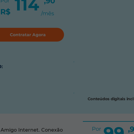
114
,90
Por
R$
/mês
Contratar Agora
:
Conteúdos digitais inc
99
,
Por
a Amigo Internet. Conexão