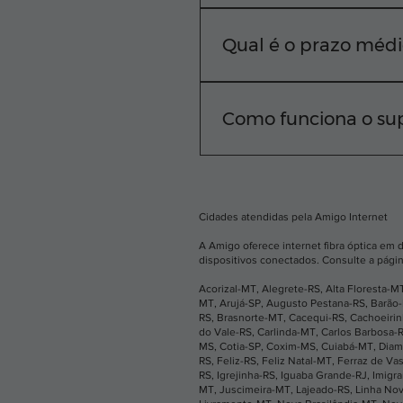
A Amigo Internet atende d
rua, basta digitar seu C
Qual é o prazo médi
Nosso compromisso é cone
equipe técnica realiza a i
Como funciona o sup
Sabemos que você não pod
horas por dia. Você pode
aplicativo.
Cidades atendidas pela Amigo Internet
A Amigo oferece internet fibra óptica em 
dispositivos conectados. Consulte a págin
Acorizal-MT
,
Alegrete-RS
,
Alta Floresta-M
MT
,
Arujá-SP
,
Augusto Pestana-RS
,
Barão
RS
,
Brasnorte-MT
,
Cacequi-RS
,
Cachoeiri
do Vale-RS
,
Carlinda-MT
,
Carlos Barbosa-
MS
,
Cotia-SP
,
Coxim-MS
,
Cuiabá-MT
,
Diam
RS
,
Feliz-RS
,
Feliz Natal-MT
,
Ferraz de Va
RS
,
Igrejinha-RS
,
Iguaba Grande-RJ
,
Imigr
MT
,
Juscimeira-MT
,
Lajeado-RS
,
Linha No