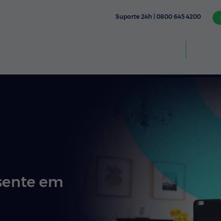
Suporte 24h | 0800 645 4200
Aplic
CÂMERA
TV & STREAMING
FIXO
MÓVEL
sente em