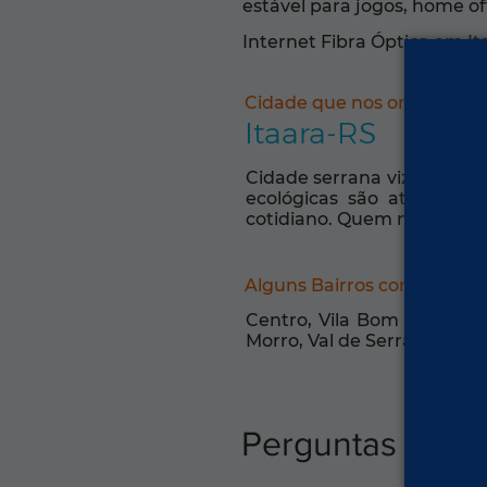
estável para jogos, home off
Internet Fibra Óptica em It
Cidade que nos orgulha:
Itaara-RS
Cidade serrana vizinha de 
ecológicas são atrativo
cotidiano. Quem mora em It
Alguns Bairros com Intern
Centro, Vila Bom Retiro, 
Morro, Val de Serra, Sanga
Perguntas freq