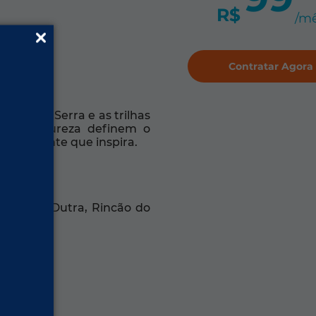
R$
/m
Contratar Agora
 Val de Serra e as trilhas
om a natureza definem o
m horizonte que inspira.
 Bosque, Dutra, Rincão do