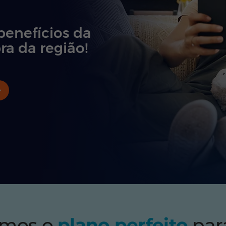
benefícios da
ra da região!
emos o
plano perfeito
par