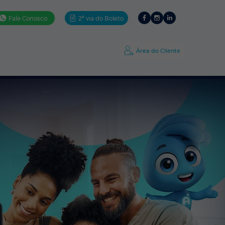
Fale Conosco
2ª via do Boleto
ativos
Ajuda
A Amigo
Área do Cliente