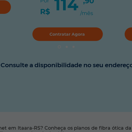
114
,90
Por
R$
/mês
Contratar Agora
Consulte a disponibilidade no seu endereço
net em Itaara-RS? Conheça os planos de fibra ótica d