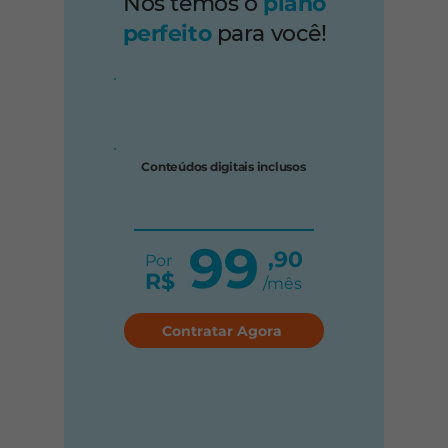
Nós temos o
plano
perfeito
para você!
Conteúdos digitais inclusos
99
,90
Por
R$
/mês
Contratar Agora