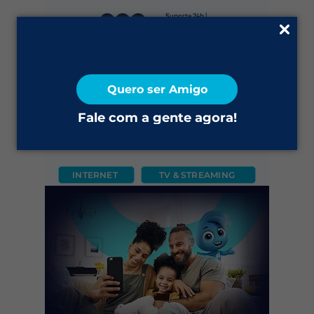
Suporte 24h |
0800 645 4200
Fale Conosco
Quero ser Amigo
2ª via do Boleto
Fale com a gente agora!
INTERNET
TV & STREAMING
CÂMERA
FIXO
MÓVEL