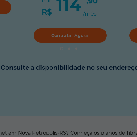
114
,90
Por
R$
/mês
Contratar Agora
Consulte a disponibilidade no seu endereço
et em Nova Petrópolis-RS? Conheça os planos de fibra