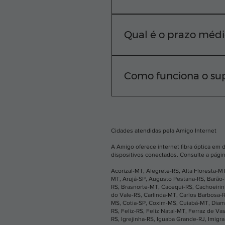
A Amigo Internet atende d
rua, basta digitar seu C
Qual é o prazo médi
Nosso compromisso é cone
equipe técnica realiza a i
Como funciona o sup
Sabemos que você não pod
horas por dia. Você pode
aplicativo.
Cidades atendidas pela Amigo Internet
A Amigo oferece internet fibra óptica em 
dispositivos conectados. Consulte a págin
Acorizal-MT
,
Alegrete-RS
,
Alta Floresta-M
MT
,
Arujá-SP
,
Augusto Pestana-RS
,
Barão
RS
,
Brasnorte-MT
,
Cacequi-RS
,
Cachoeiri
do Vale-RS
,
Carlinda-MT
,
Carlos Barbosa-
MS
,
Cotia-SP
,
Coxim-MS
,
Cuiabá-MT
,
Diam
RS
,
Feliz-RS
,
Feliz Natal-MT
,
Ferraz de Va
RS
,
Igrejinha-RS
,
Iguaba Grande-RJ
,
Imigr