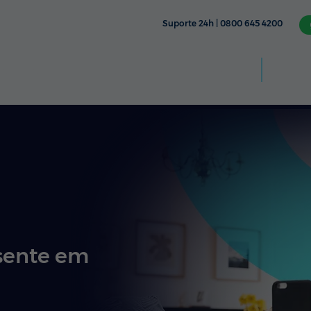
Suporte 24h | 0800 645 4200
Aplic
CÂMERA
TV & STREAMING
FIXO
MÓVEL
sente em