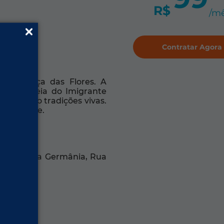
R$
/m
Contratar Agora
 e a Praça das Flores. A
rque Aldeia do Imigrante
 em lã são tradições vivas.
 diferente.
erança, Vila Germânia, Rua