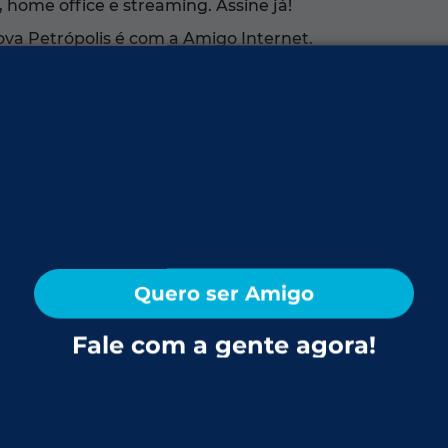
 home office e streaming. Assine já!
ova Petrópolis é com a Amigo Internet.
-RS
Nova Petrópolis encanta com seus jardins floridos
tá em cada detalhe — do enxaimel à culinária. O Pa
 com fidelidade. A cuca, o café colonial e o artesanato
sabe que aqui cada estação pinta a cidade de uma cor
et da Amigo:
Quero ser Amigo
Pinhal Alto, Linha Imperial, Jamestown, Dutra, Boa Esp
Fale com a gente agora!
uentes