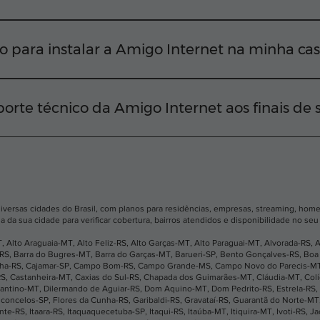
iversas regiões da sua cidade Para confirmar a viabilidad
EP em nosso site ou chamar nossa equipe diretamente pelo
o para instalar a Amigo Internet na minha ca
ctar você o mais rápido possível. Em média, após a apro
nstalação na sua residência em até 2 dias úteis.
orte técnico da Amigo Internet aos finais de
e ficar desconectado. Nosso suporte técnico funciona tod
 acionar nossa equipe rapidamente pelo WhatsApp, telefo
diversas cidades do Brasil, com planos para residências, empresas, streaming, home 
a da sua cidade para verificar cobertura, bairros atendidos e disponibilidade no se
T
,
Alto Araguaia-MT
,
Alto Feliz-RS
,
Alto Garças-MT
,
Alto Paraguai-MT
,
Alvorada-RS
,
A
-RS
,
Barra do Bugres-MT
,
Barra do Garças-MT
,
Barueri-SP
,
Bento Gonçalves-RS
,
Boa 
nha-RS
,
Cajamar-SP
,
Campo Bom-RS
,
Campo Grande-MS
,
Campo Novo do Parecis-M
RS
,
Castanheira-MT
,
Caxias do Sul-RS
,
Chapada dos Guimarães-MT
,
Cláudia-MT
,
Col
antino-MT
,
Dilermando de Aguiar-RS
,
Dom Aquino-MT
,
Dom Pedrito-RS
,
Estrela-RS
,
sconcelos-SP
,
Flores da Cunha-RS
,
Garibaldi-RS
,
Gravataí-RS
,
Guarantã do Norte-MT
ante-RS
,
Itaara-RS
,
Itaquaquecetuba-SP
,
Itaqui-RS
,
Itaúba-MT
,
Itiquira-MT
,
Ivoti-RS
,
Ja