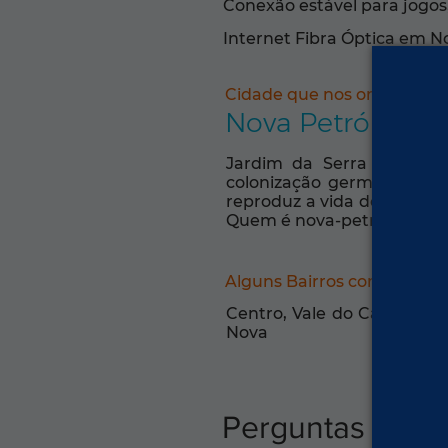
Conexão estável para jogos,
Internet Fibra Óptica em N
Cidade que nos orgulha:
Nova Petrópolis
Jardim da Serra Gaúcha, 
colonização germânica es
reproduz a vida dos colonos
Quem é nova-petropolitano 
Alguns Bairros com Intern
Centro, Vale do Caí, Piá, 
Nova
Perguntas freq