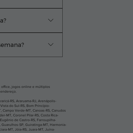
e técnica exata na sua
 WhatsApp.
sa?
vação do pedido, nossa
 semana?
os os dias, das 24
ne ou pelo nosso
office, jogos online e múltiplos
u endereço.
raricá-RS
,
Araruama-RJ
,
Arenápolis-
Vista do Sul-RS
,
Bom Princípio-
T
,
Campo Verde-MT
,
Canoas-RS
,
Canudos
íder-MT
,
Coronel Pilar-RS
,
Costa Rica-
Eugênio de Castro-RS
,
Farroupilha-
,
Guarulhos-SP
,
Guiratinga-MT
,
Harmonia-
ciara-MT
,
Jóia-RS
,
Juara-MT
,
Juína-