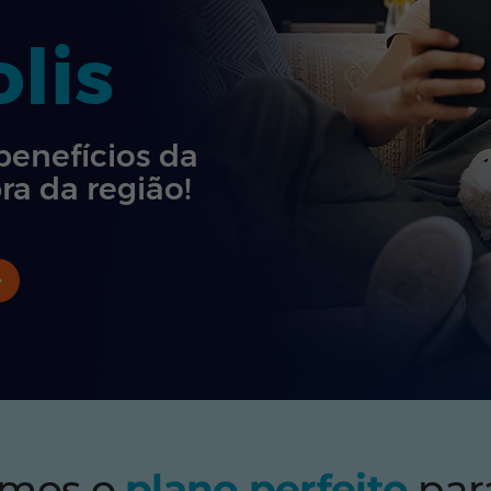
lis
benefícios da
ra da região!
emos o
plano perfeito
par