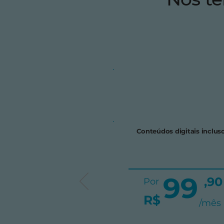
Conteúdos digitais inclus
99
,90
Por
R$
/mês