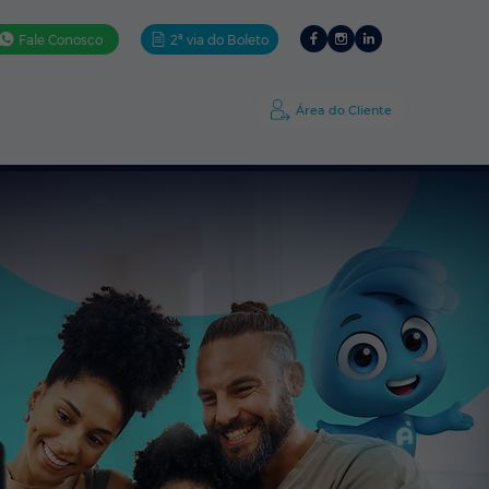
Fale Conosco
2ª via do Boleto
ativos
Ajuda
A Amigo
Área do Cliente