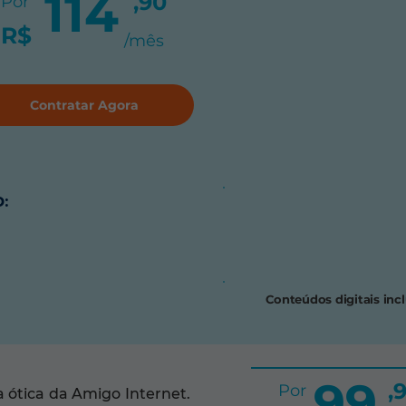
114
,90
Por
R$
/mês
Contratar Agora
:
Conteúdos digitais inc
99
,
Por
 ótica da Amigo Internet.