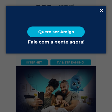
Suporte 24h |
0800 645 4200
Fale Conosco
Quero ser Amigo
2ª via do Boleto
Fale com a gente agora!
INTERNET
TV & STREAMING
CÂMERA
FIXO
MÓVEL