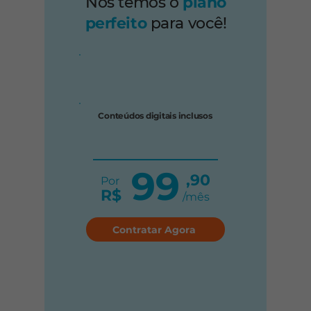
Nós temos o
plano
perfeito
para você!
Conteúdos digitais inclusos
99
,90
Por
R$
/mês
Contratar Agora