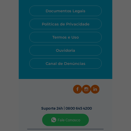
os dias, das 24 horas por dia.
Você pode acionar nossa
Documentos Legais
equipe rapidamente pelo
WhatsApp, telefone ou pelo
Políticas de Privacidade
nosso aplicativo.
Termos e Uso
Ouvidoria
Canal de Denúncias
Suporte 24h |
0800 645 4200
Fale Conosco