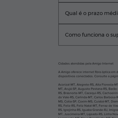
A Amigo Internet atende d
rua, basta digitar seu C
Qual é o prazo médi
Nosso compromisso é cone
equipe técnica realiza a i
Como funciona o sup
Sabemos que você não pod
horas por dia. Você pode
aplicativo.
Cidades atendidas pela Amigo Internet
A Amigo oferece internet fibra óptica em 
dispositivos conectados. Consulte a págin
Acorizal-MT
,
Alegrete-RS
,
Alta Floresta-M
MT
,
Arujá-SP
,
Augusto Pestana-RS
,
Barão
RS
,
Brasnorte-MT
,
Cacequi-RS
,
Cachoeiri
do Vale-RS
,
Carlinda-MT
,
Carlos Barbosa-
MS
,
Cotia-SP
,
Coxim-MS
,
Cuiabá-MT
,
Diam
RS
,
Feliz-RS
,
Feliz Natal-MT
,
Ferraz de Va
RS
,
Igrejinha-RS
,
Iguaba Grande-RJ
,
Imigr
MT
,
Juscimeira-MT
,
Lajeado-RS
,
Linha No