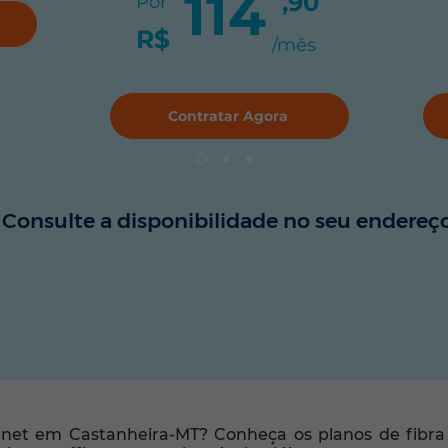
114
,90
Por
R$
/mês
Contratar Agora
Consulte a disponibilidade no seu endereço
net em Castanheira-MT? Conheça os planos de fibra 