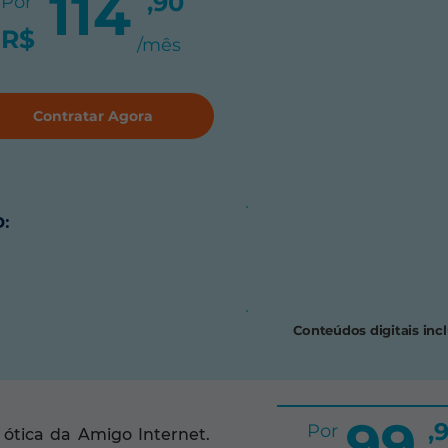
114
,90
Por
R$
/mês
Contratar Agora
:
Conteúdos digitais inc
99
,
Por
ótica da Amigo Internet.