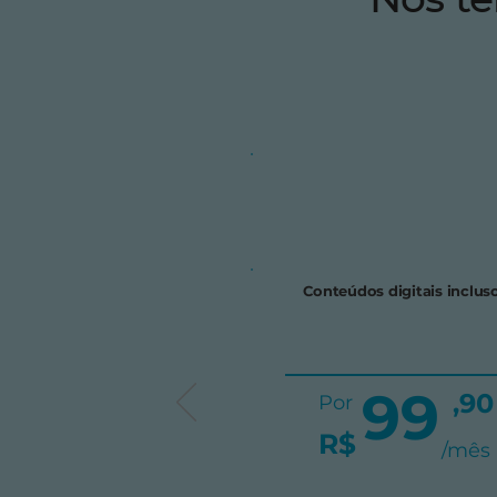
Conteúdos digitais inclus
99
,90
Por
R$
/mês