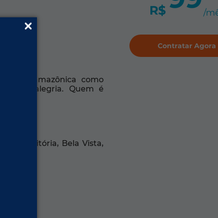
R$
/m
Contratar Agora
rsidade amazônica como
ano com alegria. Quem é
ardim Vitória, Bela Vista,