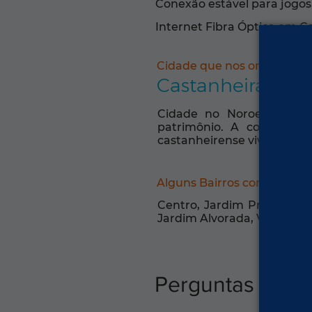
Conexão estável para jogos,
Internet Fibra Óptica em C
Cidade que nos orgulha:
Castanheira-MT
Cidade no Noroeste mat
patrimônio. A comunidad
castanheirense vive a riqu
Alguns Bairros com Intern
Centro, Jardim Primavera, 
Jardim Alvorada, Vila Rica
Perguntas freq