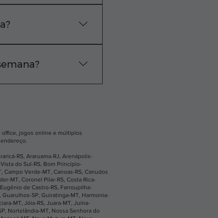
e técnica exata na sua
 WhatsApp.
sa?
vação do pedido, nossa
 semana?
os os dias, das 24
ne ou pelo nosso
office, jogos online e múltiplos
u endereço.
raricá-RS
,
Araruama-RJ
,
Arenápolis-
Vista do Sul-RS
,
Bom Princípio-
T
,
Campo Verde-MT
,
Canoas-RS
,
Canudos
íder-MT
,
Coronel Pilar-RS
,
Costa Rica-
Eugênio de Castro-RS
,
Farroupilha-
,
Guarulhos-SP
,
Guiratinga-MT
,
Harmonia-
ciara-MT
,
Jóia-RS
,
Juara-MT
,
Juína-
SP
,
Nortelândia-MT
,
Nossa Senhora do