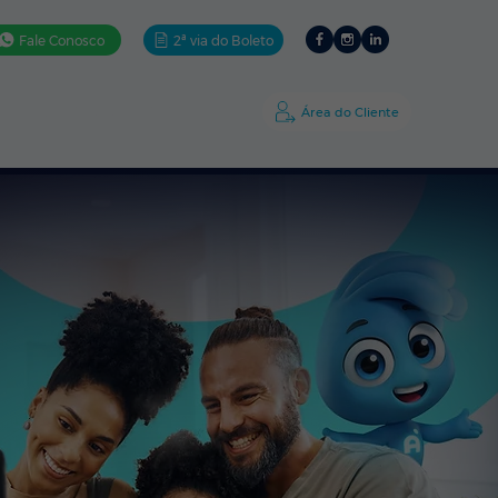
Fale Conosco
2ª via do Boleto
ativos
Ajuda
A Amigo
Área do Cliente