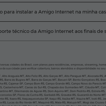
iversas regiões da sua cidade Para confirmar a viabilidad
EP em nosso site ou chamar nossa equipe diretamente pelo
o para instalar a Amigo Internet na minha ca
ctar você o mais rápido possível. Em média, após a apro
nstalação na sua residência em até 2 dias úteis.
orte técnico da Amigo Internet aos finais de
e ficar desconectado. Nosso suporte técnico funciona tod
 acionar nossa equipe rapidamente pelo WhatsApp, telefo
diversas cidades do Brasil, com planos para residências, empresas, streaming, home 
a da sua cidade para verificar cobertura, bairros atendidos e disponibilidade no se
T
,
Alto Araguaia-MT
,
Alto Feliz-RS
,
Alto Garças-MT
,
Alto Paraguai-MT
,
Alvorada-RS
,
A
-RS
,
Barra do Bugres-MT
,
Barra do Garças-MT
,
Barueri-SP
,
Bento Gonçalves-RS
,
Boa 
nha-RS
,
Cajamar-SP
,
Campo Bom-RS
,
Campo Grande-MS
,
Campo Novo do Parecis-M
RS
,
Castanheira-MT
,
Caxias do Sul-RS
,
Chapada dos Guimarães-MT
,
Cláudia-MT
,
Col
antino-MT
,
Dilermando de Aguiar-RS
,
Dom Aquino-MT
,
Dom Pedrito-RS
,
Estrela-RS
,
sconcelos-SP
,
Flores da Cunha-RS
,
Garibaldi-RS
,
Gravataí-RS
,
Guarantã do Norte-MT
ante-RS
,
Itaara-RS
,
Itaquaquecetuba-SP
,
Itaqui-RS
,
Itaúba-MT
,
Itiquira-MT
,
Ivoti-RS
,
Ja
va-RS
,
Lucas do Rio Verde-MT
,
Maquiné-RS
,
Mata-RS
,
Matupá-MT
,
Mogi das Cruzes-