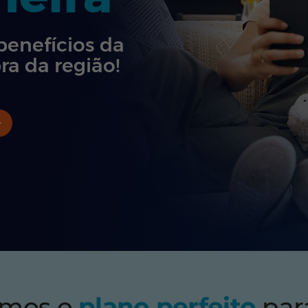
benefícios da
ra da região!
emos o
plano perfeito
par