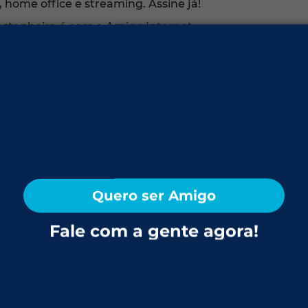
 home office e streaming. Assine já!
astanheira é com a Amigo Internet.
o-grossense com economia agropecuária e biodive
e unida e as festas municipais definem o cotidi
eza natural e o espírito comunitário da Amazônia.
et da Amigo:
Quero ser Amigo
Vila Nova, São José, Jardim Europa, Jardim Planalto, J
Fale com a gente agora!
uentes