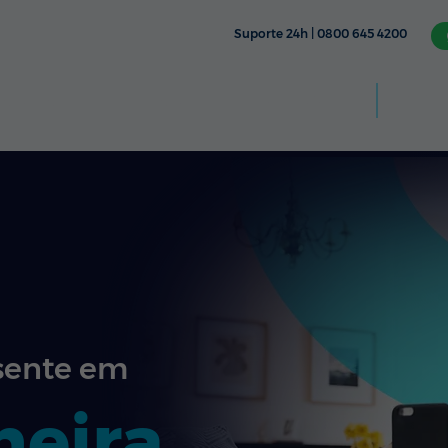
Suporte 24h | 0800 645 4200
Aplic
CÂMERA
TV & STREAMING
FIXO
MÓVEL
sente em
heira