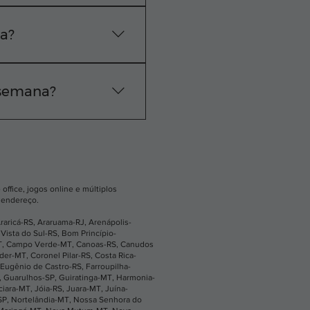
e técnica exata na sua
 WhatsApp.
sa?
vação do pedido, nossa
 semana?
os os dias, das 24
ne ou pelo nosso
office, jogos online e múltiplos
u endereço.
raricá-RS
,
Araruama-RJ
,
Arenápolis-
Vista do Sul-RS
,
Bom Princípio-
T
,
Campo Verde-MT
,
Canoas-RS
,
Canudos
íder-MT
,
Coronel Pilar-RS
,
Costa Rica-
Eugênio de Castro-RS
,
Farroupilha-
,
Guarulhos-SP
,
Guiratinga-MT
,
Harmonia-
ciara-MT
,
Jóia-RS
,
Juara-MT
,
Juína-
SP
,
Nortelândia-MT
,
Nossa Senhora do