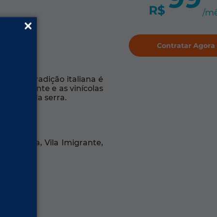
R$
/m
Contratar Agora
aís. A tradição italiana é
ao Imigrante e as vinícolas
ar puro da serra.
e, Olaria, Vila Imigrante,