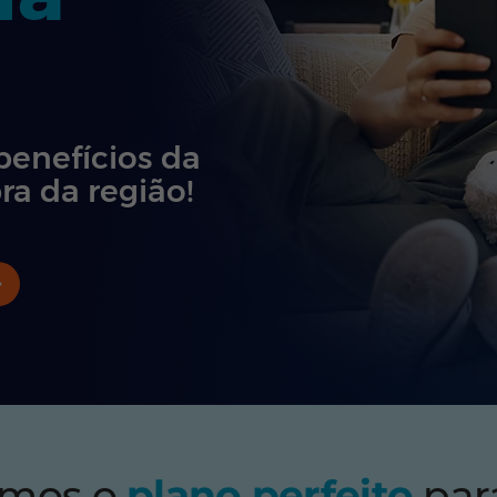
benefícios da
ra da região!
emos o
plano perfeito
par