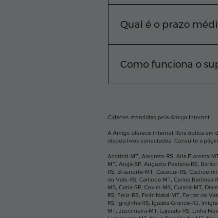
A Amigo Internet atende d
rua, basta digitar seu C
Qual é o prazo médi
Nosso compromisso é cone
equipe técnica realiza a i
Como funciona o sup
Sabemos que você não pod
horas por dia. Você pode
aplicativo.
Cidades atendidas pela Amigo Internet
A Amigo oferece internet fibra óptica em 
dispositivos conectados. Consulte a págin
Acorizal-MT
,
Alegrete-RS
,
Alta Floresta-M
MT
,
Arujá-SP
,
Augusto Pestana-RS
,
Barão
RS
,
Brasnorte-MT
,
Cacequi-RS
,
Cachoeiri
do Vale-RS
,
Carlinda-MT
,
Carlos Barbosa-
MS
,
Cotia-SP
,
Coxim-MS
,
Cuiabá-MT
,
Diam
RS
,
Feliz-RS
,
Feliz Natal-MT
,
Ferraz de Va
RS
,
Igrejinha-RS
,
Iguaba Grande-RJ
,
Imigr
MT
,
Juscimeira-MT
,
Lajeado-RS
,
Linha No