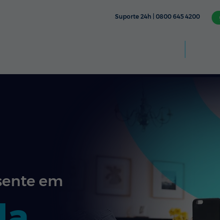
Suporte 24h | 0800 645 4200
Aplic
CÂMERA
TV & STREAMING
FIXO
MÓVEL
sente em
da