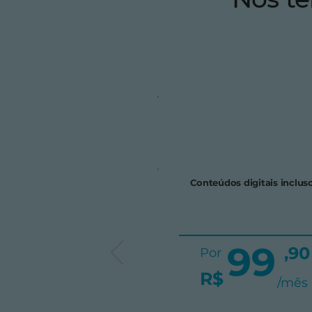
Conteúdos digitais inclus
99
,90
Por
R$
/mês