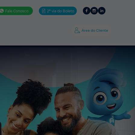
Fale Conosco
2ª via do Boleto
ativos
Ajuda
A Amigo
Área do Cliente