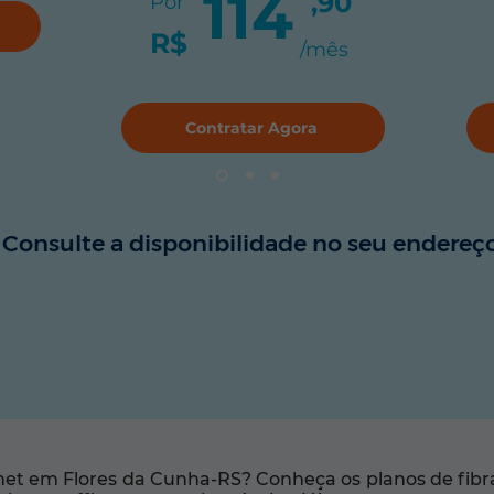
114
,90
Por
R$
/mês
Contratar Agora
Consulte a disponibilidade no seu endereço
et em Flores da Cunha-RS? Conheça os planos de fibra