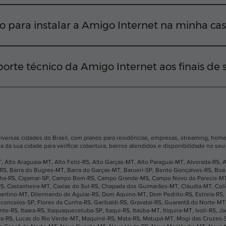
iversas regiões da sua cidade Para confirmar a viabilidad
EP em nosso site ou chamar nossa equipe diretamente pelo
o para instalar a Amigo Internet na minha ca
ctar você o mais rápido possível. Em média, após a apro
nstalação na sua residência em até 2 dias úteis.
orte técnico da Amigo Internet aos finais de
e ficar desconectado. Nosso suporte técnico funciona tod
 acionar nossa equipe rapidamente pelo WhatsApp, telefo
diversas cidades do Brasil, com planos para residências, empresas, streaming, home 
a da sua cidade para verificar cobertura, bairros atendidos e disponibilidade no se
T
,
Alto Araguaia-MT
,
Alto Feliz-RS
,
Alto Garças-MT
,
Alto Paraguai-MT
,
Alvorada-RS
,
A
-RS
,
Barra do Bugres-MT
,
Barra do Garças-MT
,
Barueri-SP
,
Bento Gonçalves-RS
,
Boa 
nha-RS
,
Cajamar-SP
,
Campo Bom-RS
,
Campo Grande-MS
,
Campo Novo do Parecis-M
RS
,
Castanheira-MT
,
Caxias do Sul-RS
,
Chapada dos Guimarães-MT
,
Cláudia-MT
,
Col
antino-MT
,
Dilermando de Aguiar-RS
,
Dom Aquino-MT
,
Dom Pedrito-RS
,
Estrela-RS
,
sconcelos-SP
,
Flores da Cunha-RS
,
Garibaldi-RS
,
Gravataí-RS
,
Guarantã do Norte-MT
ante-RS
,
Itaara-RS
,
Itaquaquecetuba-SP
,
Itaqui-RS
,
Itaúba-MT
,
Itiquira-MT
,
Ivoti-RS
,
Ja
va-RS
,
Lucas do Rio Verde-MT
,
Maquiné-RS
,
Mata-RS
,
Matupá-MT
,
Mogi das Cruzes-