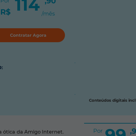
114
,90
Por
R$
/mês
Contratar Agora
:
Conteúdos digitais inc
99
,
Por
 ótica da Amigo Internet.