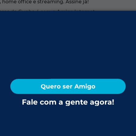
 home office e streaming. Assine já!
lores da Cunha é com a Amigo Internet.
-RS
o — produz mais vinho que qualquer outro município do p
o al primo canto, fortaia e vinho colonial. O Monumento 
 florense sabe que aqui o vinho é tão natural quanto o 
et da Amigo:
Quero ser Amigo
o Rocha, Linha Jansen, Nova Roma, São José, São Roqu
Fale com a gente agora!
uentes