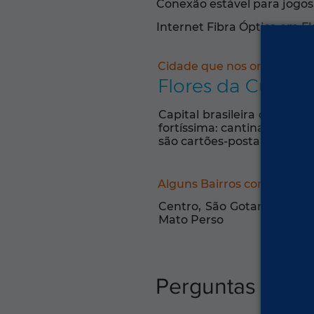
Conexão estável para jogos,
Internet Fibra Óptica em F
Cidade que nos orgulha:
Flores da Cunha
Capital brasileira do vinh
fortíssima: cantinas, galet
são cartões-postais. Quem é
Alguns Bairros com Intern
Centro, São Gotardo, Otávi
Mato Perso
Perguntas freq