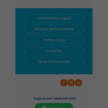
ficar desconectado. Nosso
suporte técnico funciona todos
os dias, das 24 horas por dia.
Você pode acionar nossa
Documentos Legais
equipe rapidamente pelo
WhatsApp, telefone ou pelo
Políticas de Privacidade
nosso aplicativo.
Termos e Uso
Ouvidoria
Canal de Denúncias
Suporte 24h |
0800 645 4200