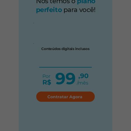
Nós temos o
plano
perfeito
para você!
Conteúdos digitais inclusos
99
,90
Por
R$
/mês
Contratar Agora