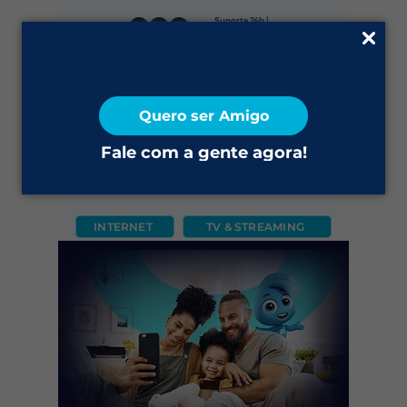
Suporte 24h |
0800 645 4200
Fale Conosco
Quero ser Amigo
2ª via do Boleto
Fale com a gente agora!
INTERNET
TV & STREAMING
CÂMERA
FIXO
MÓVEL