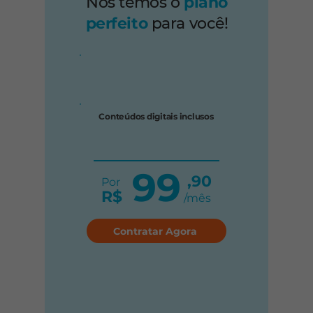
Nós temos o
plano
perfeito
para você!
Conteúdos digitais inclusos
99
,90
Por
R$
/mês
Contratar Agora