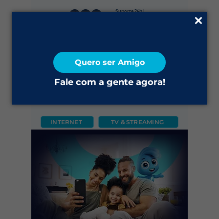
Suporte 24h |
0800 645 4200
Fale Conosco
Quero ser Amigo
2ª via do Boleto
Fale com a gente agora!
INTERNET
TV & STREAMING
CÂMERA
FIXO
MÓVEL