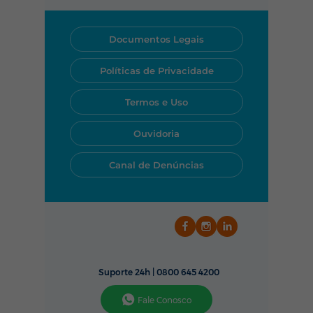
suporte técnico funciona todos
os dias, das 24 horas por dia.
Você pode acionar nossa
Documentos Legais
equipe rapidamente pelo
WhatsApp, telefone ou pelo
Políticas de Privacidade
nosso aplicativo.
Termos e Uso
Ouvidoria
Canal de Denúncias
Suporte 24h |
0800 645 4200
Fale Conosco