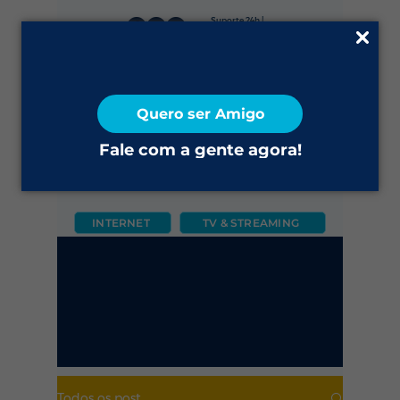
Suporte 24h |
0800 645 4200
Fale Conosco
Quero ser Amigo
2ª via do Boleto
Fale com a gente agora!
INTERNET
TV & STREAMING
CÂMERA
FIXO
MÓVEL
Todos os post