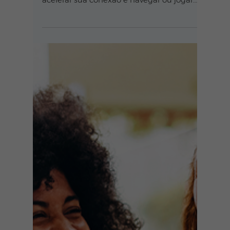
Descubra 6 dicas práticas e infalíveis para
acelerar sua conexão e navegar ou jogar
sem interrupções. Resolva agora!