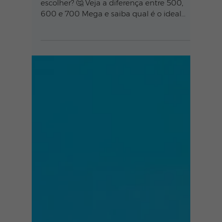
Qual o melhor plano de internet
para sua casa? Descubra o ideal
Em dúvida sobre qual plano de internet
escolher? 🤔 Veja a diferença entre 500,
600 e 700 Mega e saiba qual é o ideal
para home office, jogos e streaming.
Escolha com segurança!