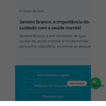
12 de jan. de 2024
Janeiro Branco: a importância do
cuidado com a saúde mental
Janeiro Branco é um lembrete de que
cuidar da saúde mental é fundamental
para uma vida plena. Incentiva as pessoas
a se olharem com carinho.
Fale Conosco
Documentos Legais