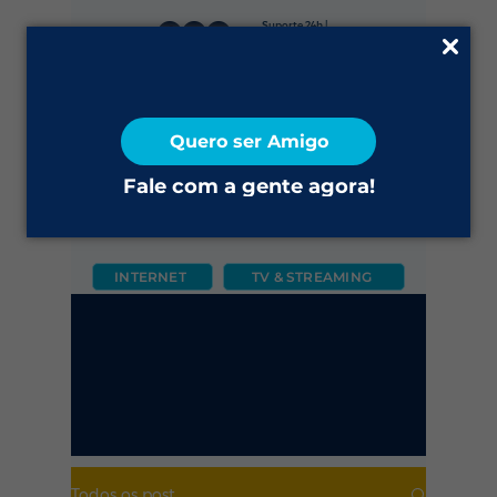
Suporte 24h |
0800 645 4200
Fale Conosco
Quero ser Amigo
2ª via do Boleto
Fale com a gente agora!
INTERNET
TV & STREAMING
CÂMERA
FIXO
MÓVEL
Todos os post