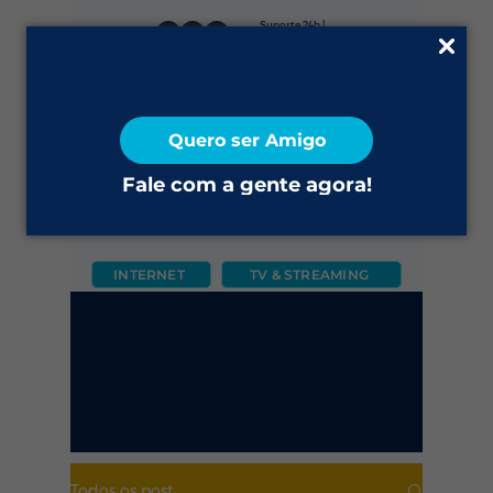
Suporte 24h |
0800 645 4200
Fale Conosco
Quero ser Amigo
2ª via do Boleto
Fale com a gente agora!
INTERNET
TV & STREAMING
CÂMERA
FIXO
MÓVEL
Todos os post