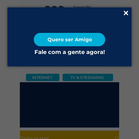
Suporte 24h |
0800 645 4200
Fale Conosco
Quero ser Amigo
2ª via do Boleto
Fale com a gente agora!
INTERNET
TV & STREAMING
CÂMERA
FIXO
MÓVEL
Todos os post