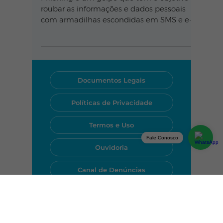
Phishing é um golpe que tem o objetivo de
roubar as informações e dados pessoais
com armadilhas escondidas em SMS e e-
mails.
Documentos Legais
Políticas de Privacidade
Fale Conosco
Termos e Uso
Ouvidoria
Canal de Denúncias