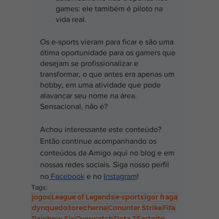
games: ele tamibém é piloto na 
vida real.
Os e-sports vieram para ficar e são uma 
ótima oportunidade para os gamers que 
desejam se profissionalizar e 
transformar, o que antes era apenas um 
hobby, em uma atividade que pode 
alavancar seu nome na área. 
Sensacional, não é?
Achou interessante este conteúdo? 
Então continue acompanhando os 
conteúdos da Amigo aqui no blog e em 
nossas redes sociais. Siga nosso perfil 
no
 Facebook
 e no 
Instagram
!
Tags:
jogos
League of Legends
e-sports
igor fraga
dynquedo
tore
cherna
Conunter Strike
Fifa
Rainbow Six
Overwatch
Dota 2
Fortnite