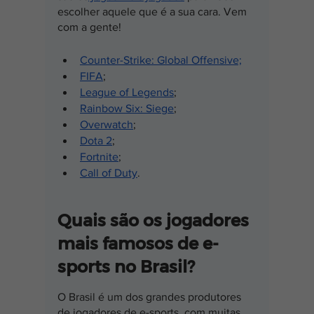
escolher aquele que é a sua cara. Vem 
com a gente!
Counter-Strike: Global Offensive;
FIFA
;
League of Legends
;
Rainbow Six: Siege
;
Overwatch
;
Dota 2
;
Fortnite
;
Call of Duty
.
Quais são os jogadores 
mais famosos de e-
sports no Brasil?
O Brasil é um dos grandes produtores 
de jogadores de e-sports, com muitas 