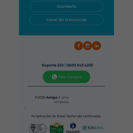
baixo? Descubra o que
mais a 
Ouvidoria
está roubando sua
o melho
conexão e como
Canal de Denúncias
resolver
Suporte 24h |
0800 645 4200
Fale Conosco
©2026
Amigo
é uma
empresa
As operações da Brasil TecPar são certificadas