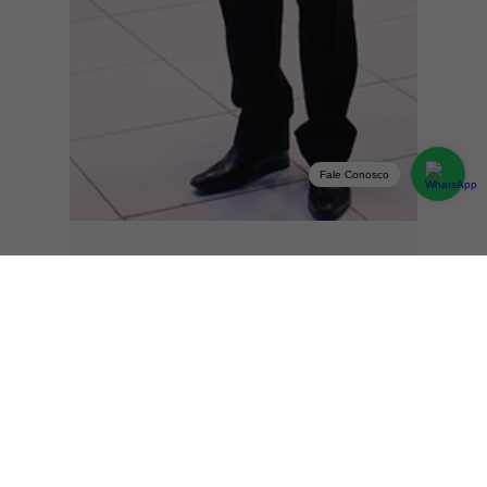
Fale Conosco
28 de out. de 2021
Inaugurada a nova sede da Amigo
Internet em Santana do Livramento
Inaugurada a nova sede da Amigo Internet