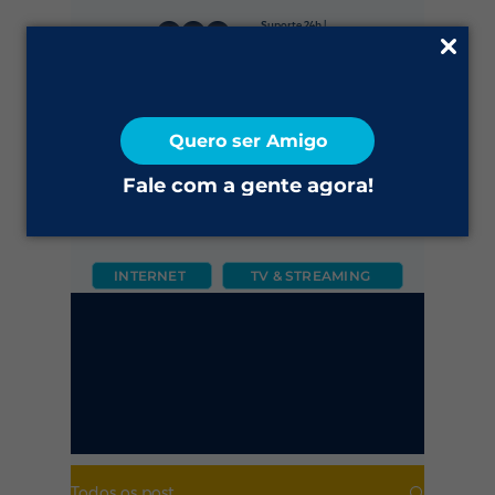
Suporte 24h |
0800 645 4200
Fale Conosco
Quero ser Amigo
2ª via do Boleto
Fale com a gente agora!
INTERNET
TV & STREAMING
CÂMERA
FIXO
MÓVEL
Todos os post