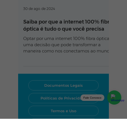
30 de ago. de 2024
Saiba por que a internet 100% fibra
óptica é tudo o que você precisa
Optar por uma internet 100% fibra óptica é
uma decisão que pode transformar a
maneira como nos conectamos ao mundo
digital.
Fale Conosco
Documentos Legais
Políticas de Privacidade