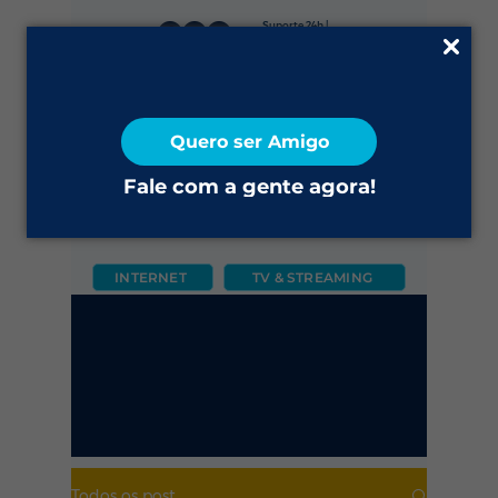
Suporte 24h |
0800 645 4200
Fale Conosco
Quero ser Amigo
2ª via do Boleto
Fale com a gente agora!
INTERNET
TV & STREAMING
CÂMERA
FIXO
MÓVEL
Todos os post