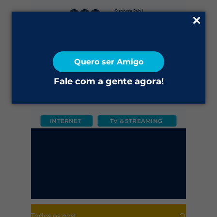
Suporte 24h |
0800 645 4200
Fale Conosco
Quero ser Amigo
2ª via do Boleto
Fale com a gente agora!
INTERNET
TV & STREAMING
CÂMERA
FIXO
MÓVEL
Todos os post