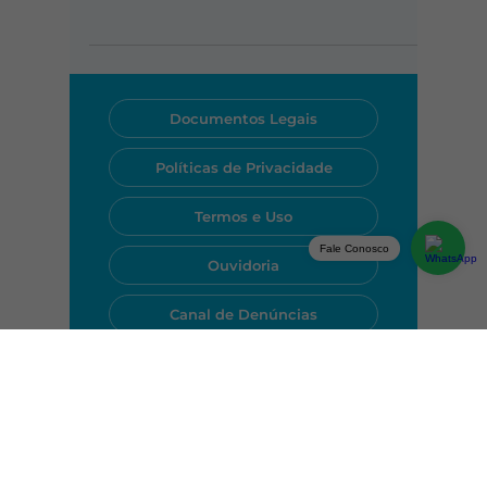
Você já se perguntou como a tecnologia é
capaz de ser tão inteligente e eficiente? Se
sim, a resposta pode estar nos algoritmos.
Documentos Legais
Políticas de Privacidade
Fale Conosco
Termos e Uso
Ouvidoria
Canal de Denúncias