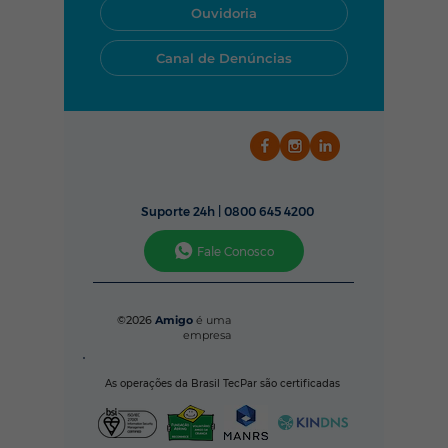
Ouvidoria
em 4K?
Inteligê
em 202
Canal de Denúncias
Suporte 24h |
0800 645 4200
Fale Conosco
©2026
Amigo
é uma
empresa
As operações da Brasil TecPar são certificadas