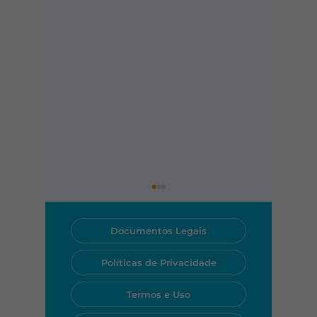
Documentos Legais
Políticas de Privacidade
Termos e Uso
Qual a melhor internet
Menos e
para assistir streaming
tempo: 