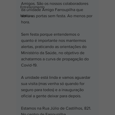
Amigos. São os nossos colaboradores 
Entretenimento
da unidade Amigo Farroupilha que 
Notícias
abriu as portas sem festa. Ao menos por 
hora.
Sem festa porque entendemos o 
quanto é importante nos mantermos 
alertas, praticando as orientações do 
Ministério da Saúde, no objetivo de 
achatarmos a curva de propagação do 
Covid-19.
A unidade está linda e vamos aguardar 
sua visita (mas venha só quando for 
seguro para todos) e a inauguração 
oficial a gente deixar para depois.
Estamos na Rua Júlio de Castilhos, 821. 
No centro de Farroupilha.