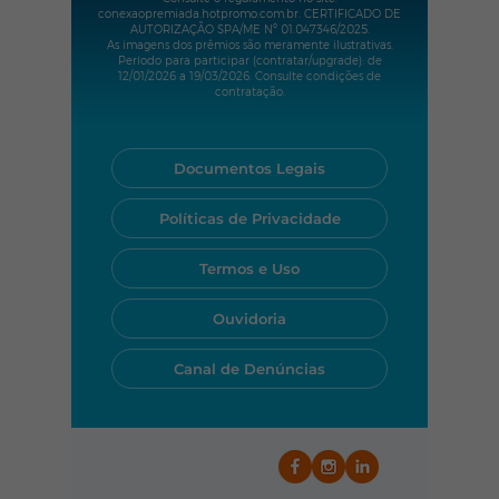
conexaopremiada.hotpromo.com.br. CERTIFICADO DE
AUTORIZAÇÃO SPA/ME Nº
01.047346
/2025.
As imagens dos prêmios são meramente ilustrativas.
Período para participar (contratar/upgrade): de
12/01/2026 a 19/03/2026. Consulte condições de
contratação.
Documentos Legais
Políticas de Privacidade
Termos e Uso
Ouvidoria
Canal de Denúncias