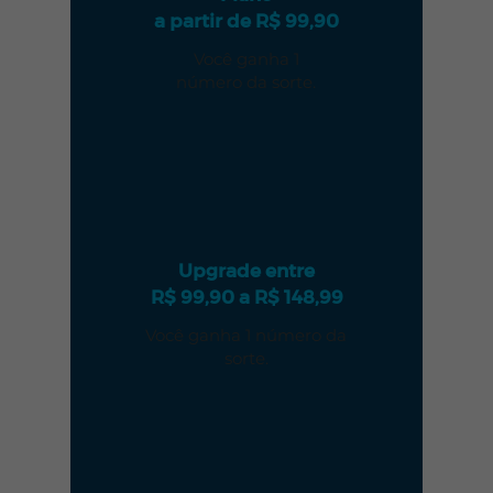
a partir de R$ 99,90
Você ganha 1
número da sorte.
1
x
Upgrade entre
R$ 99,90 a R$ 148,99
Você ganha 1 número da
sorte.
2
x