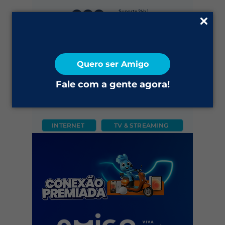
Suporte 24h |
0800 645 4200
Fale Conosco
Quero ser Amigo
2ª via do Boleto
Fale com a gente agora!
INTERNET
TV & STREAMING
CÂMERA
FIXO
MÓVEL