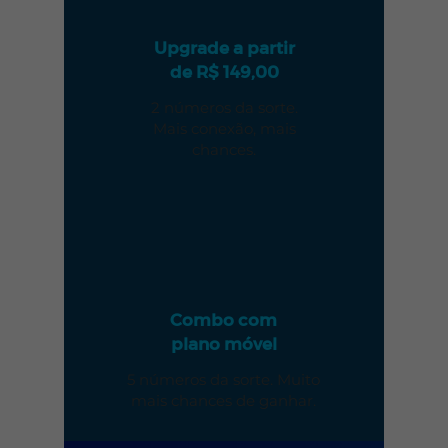
Upgrade a partir
de R$ 149,00
2 números da sorte.
Mais conexão, mais
chances.
5
x
Combo com
plano móvel
5 números da sorte. Muito
mais chances de ganhar.