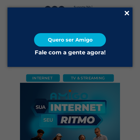
Suporte 24h |
0800 645 4200
Fale Conosco
Quero ser Amigo
2ª via do Boleto
Fale com a gente agora!
INTERNET
TV & STREAMING
CÂMERA
FIXO
MÓVEL