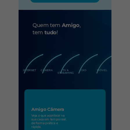
Quem tem
Amigo
,
tem
tudo
!
INTERNET
CÂMERA
TV &
FIXO
MÓVEL
STREAMING
Amigo Câmera
Veja o que acontece na
sua casa em tempo real,
de forma prática e
rápida.