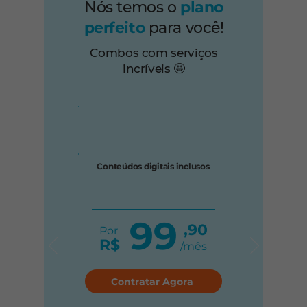
Nós temos o
plano
perfeito
para você!
Combos com serviços
incríveis 🤩
Conteúdos digitais inclusos
99
,90
Por
R$
/mês
Contratar Agora